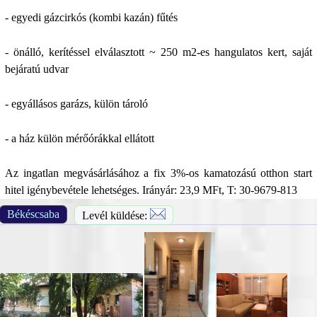
- egyedi gázcirkós (kombi kazán) fűtés
- önálló, kerítéssel elválasztott ~ 250 m2-es hangulatos kert, saját
bejáratú udvar
- egyállásos garázs, külön tároló
- a ház külön mérőórákkal ellátott
Az ingatlan megvásárlásához a fix 3%-os kamatozású otthon start
hitel igénybevétele lehetséges. Irányár: 23,9 MFt, T: 30-9679-813
Békéscsaba
Levél küldése: