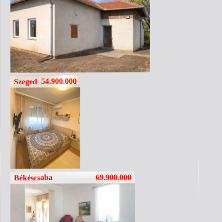
54.900.000
Szeged
69.900.000
Békéscsaba