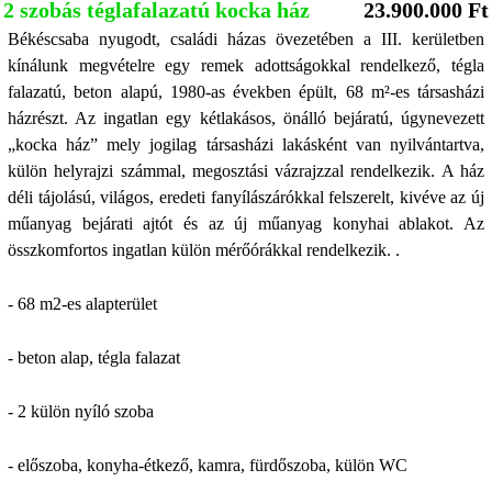
2 szobás téglafalazatú kocka ház
23.900.000 Ft
Békéscsaba nyugodt, családi házas övezetében a III. kerületben
kínálunk megvételre egy remek adottságokkal rendelkező, tégla
falazatú, beton alapú, 1980-as években épült, 68 m²-es társasházi
házrészt. Az ingatlan egy kétlakásos, önálló bejáratú, úgynevezett
„kocka ház” mely jogilag társasházi lakásként van nyilvántartva,
külön helyrajzi számmal, megosztási vázrajzzal rendelkezik. A ház
déli tájolású, világos, eredeti fanyílászárókkal felszerelt, kivéve az új
műanyag bejárati ajtót és az új műanyag konyhai ablakot. Az
összkomfortos ingatlan külön mérőórákkal rendelkezik. .
- 68 m2-es alapterület
- beton alap, tégla falazat
- 2 külön nyíló szoba
- előszoba, konyha-étkező, kamra, fürdőszoba, külön WC