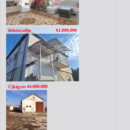
61.000.000
Békéscsaba
44.000.000
Újkígyós